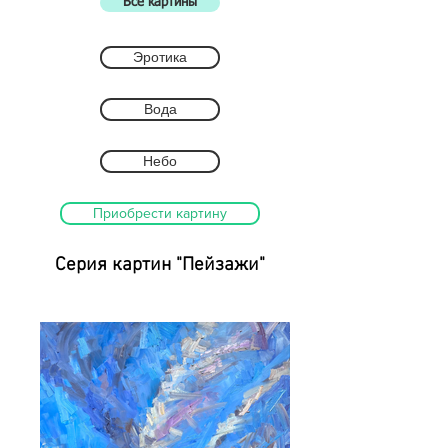
Все картины
Эротика
Вода
Небо
Приобрести картину
Серия картин "Пейзажи"